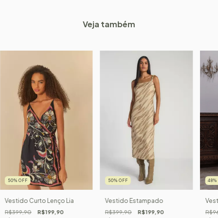
Veja também
50
%
OFF
50
%
OFF
48
Vestido Curto Lenço Lia
Vestido Estampado
Vest
R$399,90
R$199,90
R$399,90
R$199,90
R$9