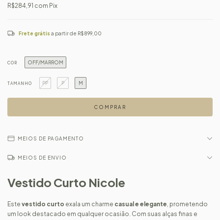
R$284,91
com
Pix
Frete grátis
a partir de
R$899,00
OFF/MARROM
COR
PP
P
M
TAMANHO
MEIOS DE PAGAMENTO
MEIOS DE ENVIO
Vestido Curto Nicole
Este
vestido curto
exala um charme
casual e elegante
, prometendo
um look destacado em qualquer ocasião. Com suas alças finas e