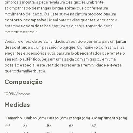
ombros à mostra, a peça revela um design deslumbrante,
acompanhado de
mangas longas soltas
que conferem um
movimento delicado. O ajuste suave na cintura proporciona um
conforto incomparável
, ideal para os dias quentes, enquanto a
estampa
rica em detalhes
captura os olhares, tornando cada
momento especial.
Versátil e cheio de personalidade, o vestido é perfeito para um
jantar
descontraído
ou um passeio no parque. Combine-o com sandálias
elegantes e acessórios sutis para um
look encantador
que reflete o
seu estilo autêntico. Seja em uma saída com amigas ou em uma
ocasião especial, este vestido representa a
feminilidade e leveza
que toda mulher busca.
Composição
100% Viscose
Medidas
Tamanho
Ombro (cm)
Busto (cm)
Manga (cm)
Comprimento (cm)
PP
37
85
63
52