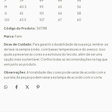
P
39
89
64
54
M
40.5
95
65
56
G
42
101
66
58
GG
43.5
107
67
60
Código do Produto:
361788
Marca:
Farm
Dicas de Cuidado:
Para garantir a durabilidade da sua peça, lembre-se
de lavá-la sempre à mão, com baixas temperaturas e do avesso. Isso
ajuda a preservar as cores e a estrutura do tecido, além de ser uma
opção mais sustentável. Confira todas as recomendações na tag que
vem junto ao produto.
Observações:
A tonalidade das cores pode variar de acordo com a
sua tela; As peças podem variar a estampa de acordo com o corte.