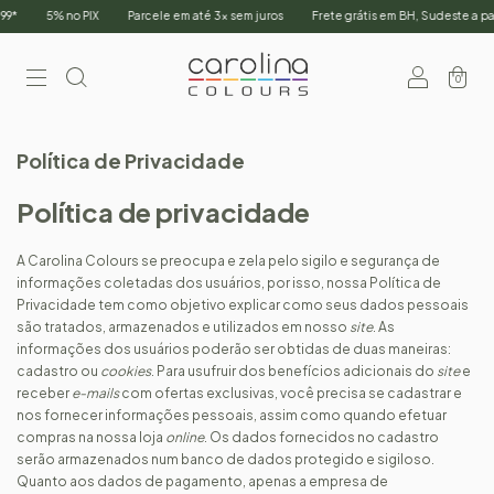
9*
5% no PIX
Parcele em até 3x sem juros
Frete grátis em BH, Sudeste a part
0
Política de Privacidade
Política de privacidade
A Carolina Colours se preocupa e zela pelo sigilo e segurança de
informações coletadas dos usuários, por isso, nossa Política de
Privacidade tem como objetivo explicar como seus dados pessoais
são tratados, armazenados e utilizados em nosso
site
. As
informações dos usuários poderão ser obtidas de duas maneiras:
cadastro ou
cookies
. Para usufruir dos benefícios adicionais do
site
e
receber
e-mails
com ofertas exclusivas, você precisa se cadastrar e
nos fornecer informações pessoais, assim como quando efetuar
compras na nossa loja
online
. Os dados fornecidos no cadastro
serão armazenados num banco de dados protegido e sigiloso.
Quanto aos dados de pagamento, apenas a empresa de