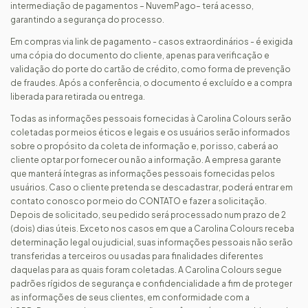
intermediação de pagamentos – NuvemPago– terá acesso,
garantindo a segurança do processo.
Em compras via link de pagamento - casos extraordinários - é exigida
uma cópia do documento do cliente, apenas para verificação e
validação do porte do cartão de crédito, como forma de prevenção
de fraudes. Após a conferência, o documento é excluído e a compra
liberada para retirada ou entrega.
Todas as informações pessoais fornecidas à Carolina Colours serão
coletadas por meios éticos e legais e os usuários serão informados
sobre o propósito da coleta de informação e, por isso, caberá ao
cliente optar por fornecer ou não a informação. A empresa garante
que manterá íntegras as informações pessoais fornecidas pelos
usuários. Caso o cliente pretenda se descadastrar, poderá entrar em
contato conosco por meio do CONTATO e fazer a solicitação.
Depois de solicitado, seu pedido será processado num prazo de 2
(dois) dias úteis. Exceto nos casos em que a Carolina Colours receba
determinação legal ou judicial, suas informações pessoais não serão
transferidas a terceiros ou usadas para finalidades diferentes
daquelas para as quais foram coletadas. A Carolina Colours segue
padrões rígidos de segurança e confidencialidade a fim de proteger
as informações de seus clientes, em conformidade com a