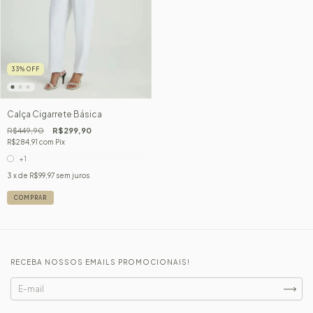
33
%
OFF
Calça Cigarrete Básica
R$449,90
R$299,90
R$284,91
com
Pix
+1
3
x de
R$99,97
sem juros
COMPRAR
RECEBA NOSSOS EMAILS PROMOCIONAIS!