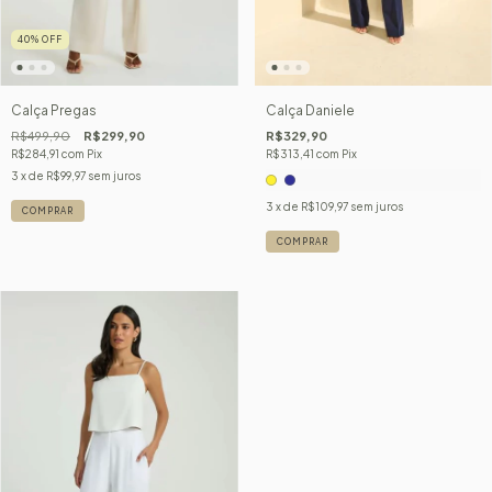
40
%
OFF
Calça Daniele
Calça Pregas
R$329,90
R$499,90
R$299,90
R$313,41
com
Pix
R$284,91
com
Pix
3
x de
R$99,97
sem juros
3
x de
R$109,97
sem juros
COMPRAR
COMPRAR