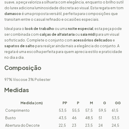
suave, a peça valoriza a silhueta com elegância, enquanto o brilho sutil
do lurex adiciona luminosidade discreta ao visual. Esta regata em tom
damasco
é uma proposta versátil, perfeita para composições que
transitam entre o casual refinado e ocasiões especiais.
Ideal para o
look de trabalho
ou uma
noite especial
, esta peça pode
ser combinada com
calças de alfaiataria
ou
saia midi
para um visual
sofisticado. Complete o conjunto com
acessórios delicados
e
sapatos de salto
para realçar ainda mais a elegância do conjunto. A
regata é uma escolha perfeita para quem aprecia estilo e praticidade
no dia a dia.
Composição
97% Viscose 3% Poliester
Medidas
Medida (cm)
PP
P
M
G
GG
Comprimento
53,5
55,5
57,5
59,5
61,5
Busto
43,5
46
48,5
51
53,5
Abertura do Decote
22,5
23
23,5
24
24,5