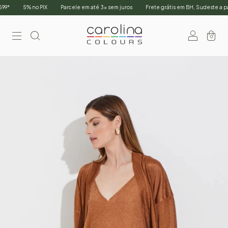
5% no PIX
Parcele em até 3x sem juros
Frete grátis em BH, Sudeste a partir
0