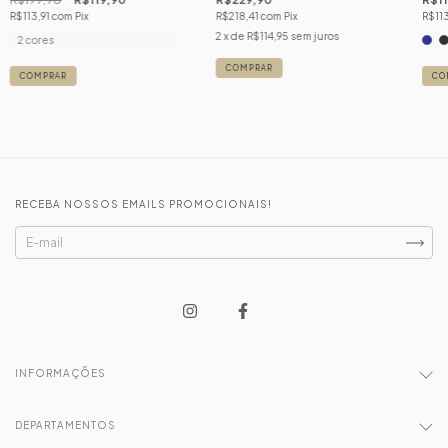
R$218,41
com
Pix
R$113
R$113,91
com
Pix
2
x de
R$114,95
sem juros
2 cores
COMPRAR
CO
COMPRAR
RECEBA NOSSOS EMAILS PROMOCIONAIS!
INFORMAÇÕES
DEPARTAMENTOS