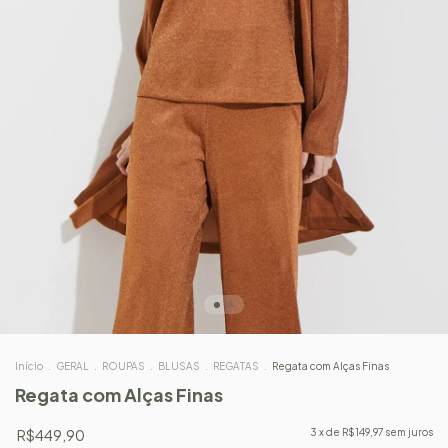
Início
.
GERAL
.
ROUPAS
.
BLUSAS
.
REGATAS
.
Regata com Alças Finas
Regata com Alças Finas
R$449,90
3
x de
R$149,97
sem juros