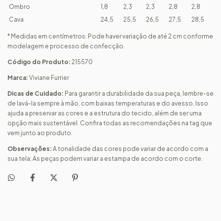
Ombro
1,8
2,3
2,3
2,8
2,8
Cava
24,5
25,5
26,5
27,5
28,5
* Medidas em centímetros. Pode haver variação de até 2 cm conforme
modelagem e processo de confecção.
Código do Produto:
215570
Marca:
Viviane Furrier
Dicas de Cuidado:
Para garantir a durabilidade da sua peça, lembre-se
de lavá-la sempre à mão, com baixas temperaturas e do avesso. Isso
ajuda a preservar as cores e a estrutura do tecido, além de ser uma
opção mais sustentável. Confira todas as recomendações na tag que
vem junto ao produto.
Observações:
A tonalidade das cores pode variar de acordo com a
sua tela; As peças podem variar a estampa de acordo com o corte.