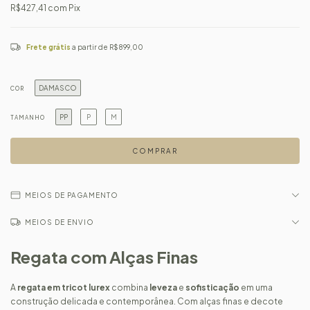
R$427,41
com
Pix
Frete grátis
a partir de
R$899,00
DAMASCO
COR
PP
P
M
TAMANHO
MEIOS DE PAGAMENTO
MEIOS DE ENVIO
Regata com Alças Finas
A
regata em tricot lurex
combina
leveza
e
sofisticação
em uma
construção delicada e contemporânea. Com alças finas e decote