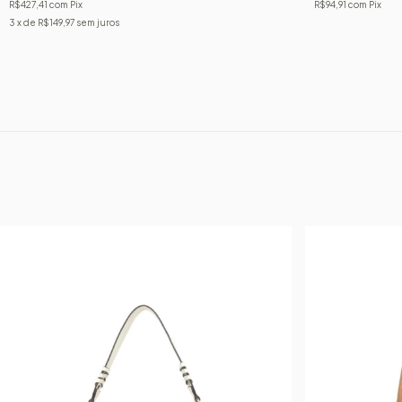
R$427,41
com
Pix
R$94,91
com
Pix
3
x de
R$149,97
sem juros