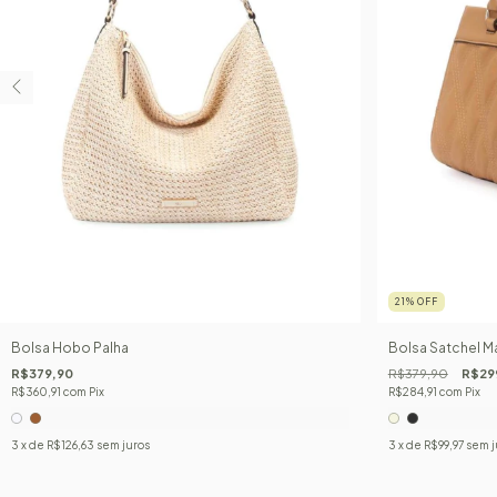
21
%
OFF
Bolsa Hobo Palha
Bolsa Satchel M
R$379,90
R$379,90
R$29
R$360,91
com
Pix
R$284,91
com
Pix
3
x de
R$126,63
sem juros
3
x de
R$99,97
sem j