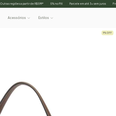
artir de R$599*
5% no PIX
Parcele em até 3x sem juros
Frete grátis em BH, Su
Acessórios
Estilos
9
%
OFF