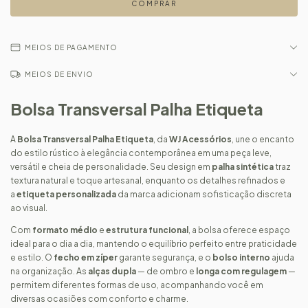
MEIOS DE PAGAMENTO
MEIOS DE ENVIO
Bolsa Transversal Palha Etiqueta
A
Bolsa Transversal Palha Etiqueta
, da
WJ Acessórios
, une o encanto
do estilo rústico à elegância contemporânea em uma peça leve,
versátil e cheia de personalidade. Seu design em
palha sintética
traz
textura natural e toque artesanal, enquanto os detalhes refinados e
a
etiqueta personalizada
da marca adicionam sofisticação discreta
ao visual.
Com
formato médio
e
estrutura funcional
, a bolsa oferece espaço
ideal para o dia a dia, mantendo o equilíbrio perfeito entre praticidade
e estilo. O
fecho em zíper
garante segurança, e o
bolso interno
ajuda
na organização. As
alças dupla
— de ombro e
longa com regulagem
—
permitem diferentes formas de uso, acompanhando você em
diversas ocasiões com conforto e charme.