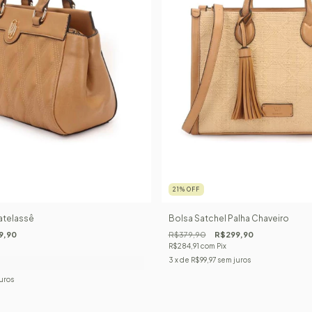
21
%
OFF
atelassê
Bolsa Satchel Palha Chaveiro
9,90
R$379,90
R$299,90
R$284,91
com
Pix
3
x de
R$99,97
sem juros
uros