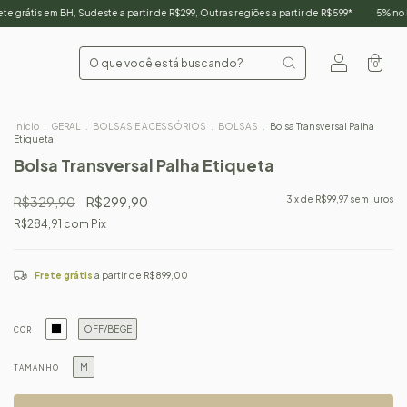
deste a partir de R$299, Outras regiões a partir de R$599*
5% no PIX
Parcele em 
0
Início
.
GERAL
.
BOLSAS E ACESSÓRIOS
.
BOLSAS
.
Bolsa Transversal Palha
Etiqueta
Bolsa Transversal Palha Etiqueta
R$329,90
R$299,90
3
x de
R$99,97
sem juros
R$284,91
com
Pix
Frete grátis
a partir de
R$899,00
OFF/BEGE
COR
M
TAMANHO