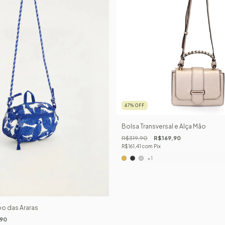
47
%
OFF
Bolsa Transversal e Alça Mão
R$319,90
R$169,90
R$161,41
com
Pix
+1
o das Araras
90