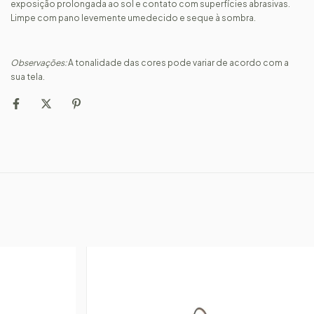
exposição prolongada ao sol e contato com superfícies abrasivas.
Limpe com pano levemente umedecido e seque à sombra.
Observações:
A tonalidade das cores pode variar de acordo com a
sua tela.