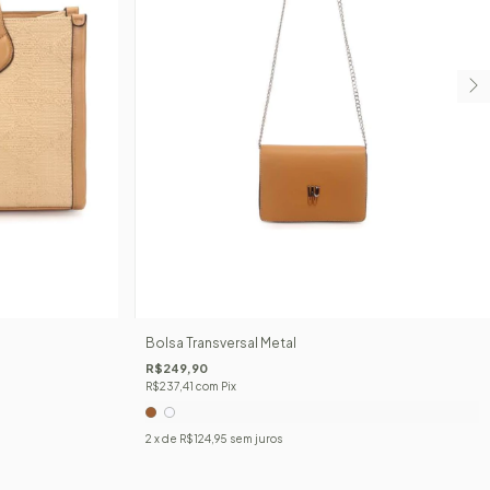
Bolsa Transversal Metal
R$249,90
R$237,41
com
Pix
2
x de
R$124,95
sem juros