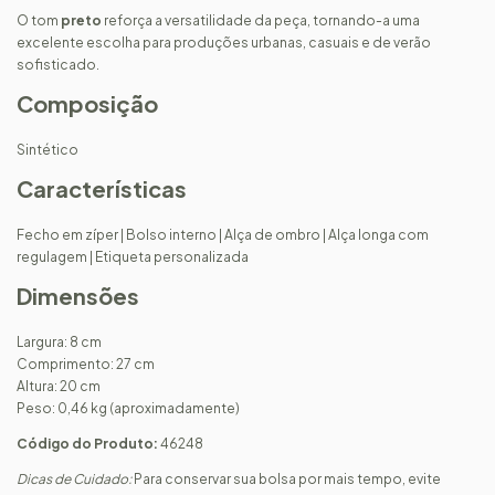
O tom
preto
reforça a versatilidade da peça, tornando-a uma
excelente escolha para produções urbanas, casuais e de verão
sofisticado.
Composição
Sintético
Características
Fecho em zíper | Bolso interno | Alça de ombro | Alça longa com
regulagem | Etiqueta personalizada
Dimensões
Largura: 8 cm
Comprimento: 27 cm
Altura: 20 cm
Peso: 0,46 kg (aproximadamente)
Código do Produto:
46248
Dicas de Cuidado:
Para conservar sua bolsa por mais tempo, evite