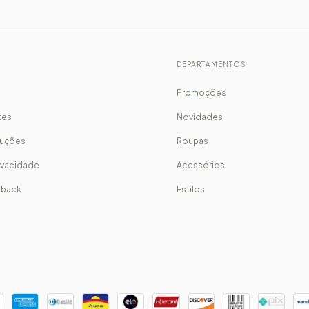
S
DEPARTAMENTOS
Promoções
tes
Novidades
luções
Roupas
rivacidade
Acessórios
ftback
Estilos