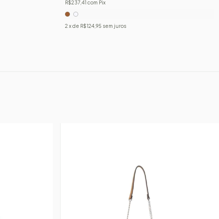
R$237,41
com
Pix
2
x de
R$124,95
sem juros