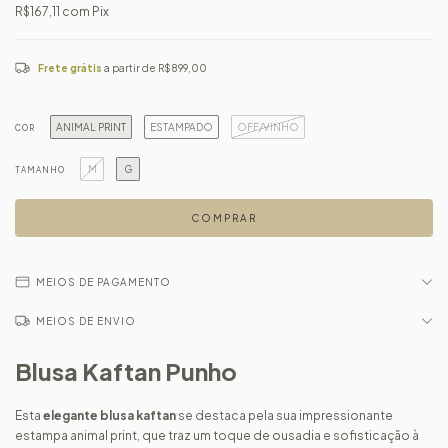
R$167,11
com
Pix
Frete grátis
a partir de
R$899,00
ANIMAL PRINT
ESTAMPADO
OFF/VINHO
COR
M
G
TAMANHO
MEIOS DE PAGAMENTO
MEIOS DE ENVIO
Blusa Kaftan Punho
Esta
elegante blusa kaftan
se destaca pela sua impressionante
estampa animal print, que traz um toque de ousadia e sofisticação à