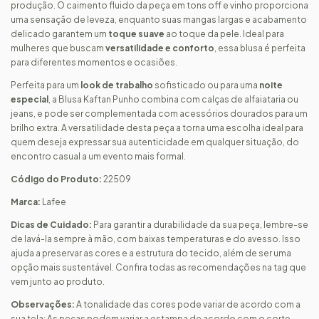
produção. O caimento fluido da peça em tons off e vinho proporciona
uma sensação de leveza, enquanto suas mangas largas e acabamento
delicado garantem um
toque suave
ao toque da pele. Ideal para
mulheres que buscam
versatilidade e conforto
, essa blusa é perfeita
para diferentes momentos e ocasiões.
Perfeita para um
look de trabalho
sofisticado ou para uma
noite
especial
, a Blusa Kaftan Punho combina com calças de alfaiataria ou
jeans, e pode ser complementada com acessórios dourados para um
brilho extra. A versatilidade desta peça a torna uma escolha ideal para
quem deseja expressar sua autenticidade em qualquer situação, do
encontro casual a um evento mais formal.
Código do Produto:
22509
Marca:
Lafee
Dicas de Cuidado:
Para garantir a durabilidade da sua peça, lembre-se
de lavá-la sempre à mão, com baixas temperaturas e do avesso. Isso
ajuda a preservar as cores e a estrutura do tecido, além de ser uma
opção mais sustentável. Confira todas as recomendações na tag que
vem junto ao produto.
Observações:
A tonalidade das cores pode variar de acordo com a
sua tela; As peças podem variar a estampa de acordo com o corte.