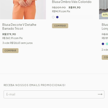
Blusa Ombro Viés Colorido
R$209,90
R$99,90
R$94,91
com
Pix
44
Blusa Decote V Detalhe
Blu
COMPRAR
Barrado Tricot
Lon
R$379,90
R$3
R$360,91
com
Pix
R$18
3
x de
R$126,63
sem juros
2
x d
COMPRAR
CO
RECEBA NOSSOS EMAILS PROMOCIONAIS!